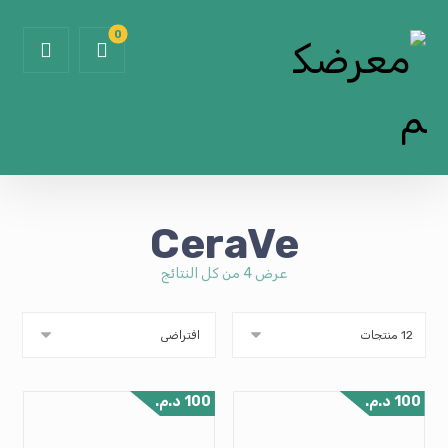
CeraVe
عرض ⁦4⁩ من كل النتائج
100
د.م.
100
د.م.