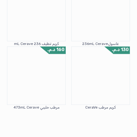
غاسول236mL Cerave
كريم تنظيف 236 mL Cerave
130
د.م.
160
د.م.
كريم مرطب CeraVe
مرطب حليبي 473mL Cerave