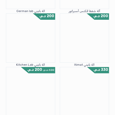
ألة شفظ للكنس أسبراتور
الة بانيني German lab
200
د.م.
200
د.م.
الة بانيني Itimat
الة بانيني Kitchen Lab
330
د.م.
200
د.م.
400
د.م.