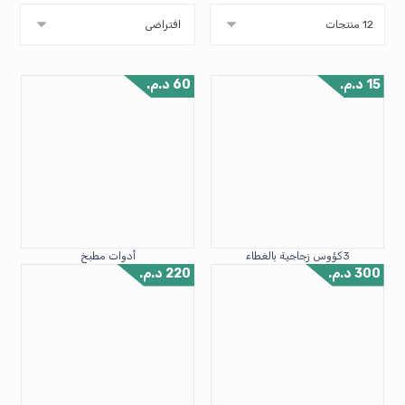
15
د.م.
60
د.م.
3كؤوس زجاجية بالغطاء
أدوات مطبخ
300
د.م.
220
د.م.