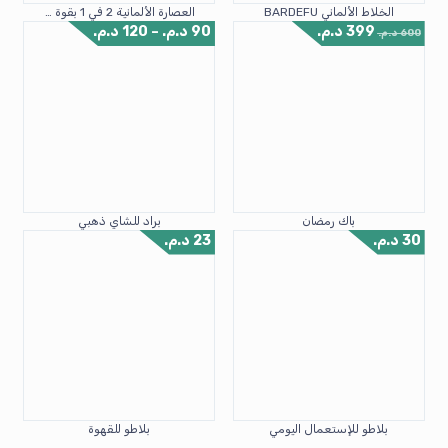
الخلاط الألماني BARDEFU
‎العصارة الألمانية 2 في 1 بقوة 4500 واط
399
د.م.
90
د.م.
–
120
د.م.
600
د.م.
باك رمضان
براد للشاي ذهبي
30
د.م.
23
د.م.
بلاطو للإستعمال اليومي
بلاطو للقهوة