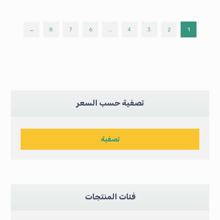
←
8
7
6
…
4
3
2
1
تصفية حسب السعر
تصفية
فئات المنتجات