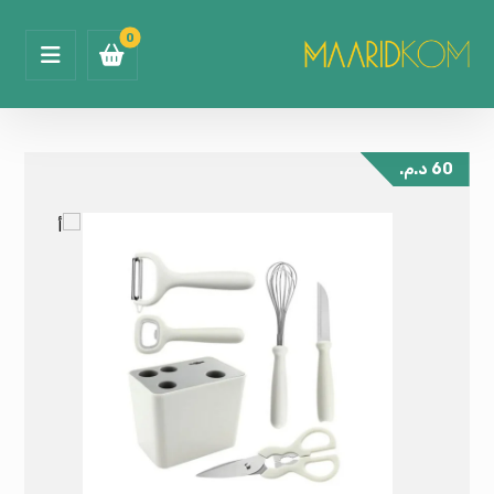
60
د.م.