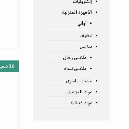
إلكترونيات
الأجهزة المنزلية
أواني
تنظيف
ملابس
ملابس رجال
30
د.م.
ملابس نساء
منتجات اخرى
مواد التجميل
مواد غدائية