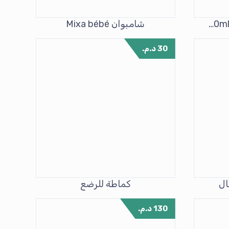
شامبو جونسون للأطفال 300ml
شامبوان Mixa bébé
30
د.م.
ال
كماطة للرضع
130
د.م.