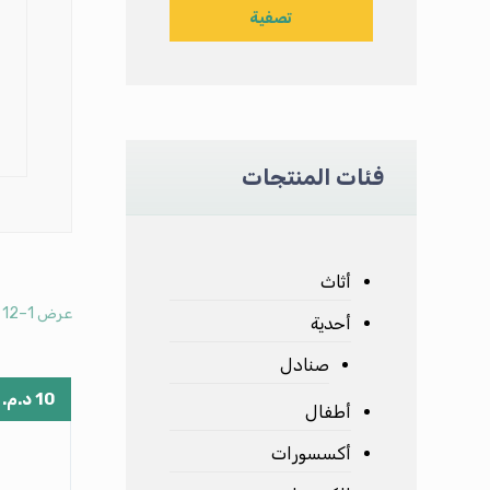
تصفية
فئات المنتجات
أثاث
عرض 1–12 من أصل 14 نتيجة
أحدية
صنادل
10
د.م.
أطفال
أكسسورات