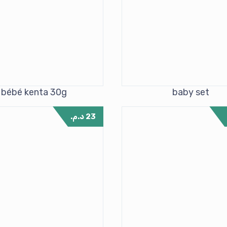
bébé kenta 30g
baby set
23
د.م.