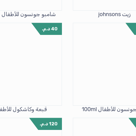
زيت johnsons
40
د.م.
نسون للأطفال 100ml
قبعة وكاشكول للأطف
120
د.م.