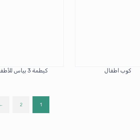
كوب اطفال
كيطمة 3 بياس للأطفال
←
2
1