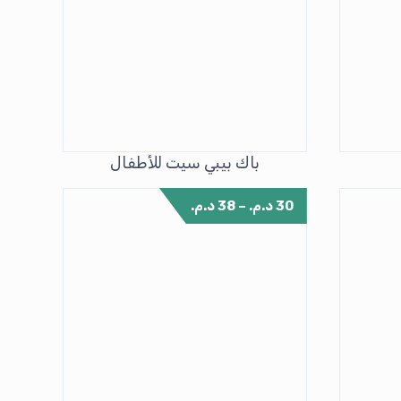
باك بيبي سيت للأطفال
30
د.م.
–
38
د.م.