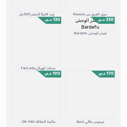
مزيل العرق من Rexona
زيت فاتيكا للشعر 300مل
330
د.م.
130
د.م.
بليندر الوحش Bardefu
سخان كهربائي2.5L FairLady
170
د.م.
190
د.م.
تيرموس عائلي 2pcs
ماكينة الحلاقة 5X1 SONAR SN-060