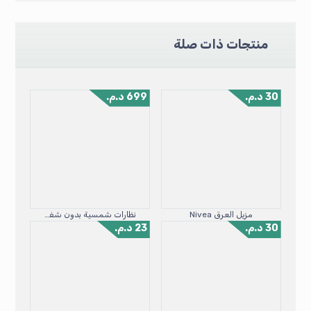
منتجات ذات صلة
30
د.م.
699
د.م.
مزيل العرق Nivea
نظارات شمسية بدون شفة مستطيلة الموضة الشعبية للنساء والرجال
30
د.م.
23
د.م.