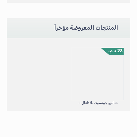
المنتجات المعروضة مؤخراً
23
د.م.
شامبو جونسون للأطفال 300ml