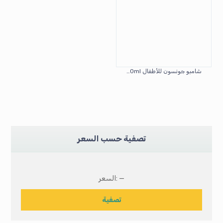
شامبو جونسون للأطفال 300ml
تصفية حسب السعر
—
السعر:
تصفية