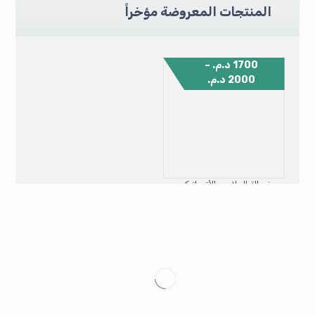
المنتجات المعروضة مؤخراً
1700
د.م.
–
2000
د.م.
غسالة الملابس الأتوماتيكية TechVision