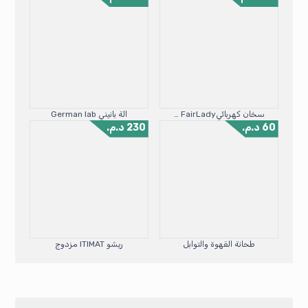
سخان كهربائي2.5L FairLady
الة بانيني German lab
60
د.م.
230
د.م.
طحانة القهوة والتوابل
ريشو ITIMAT مزدوج