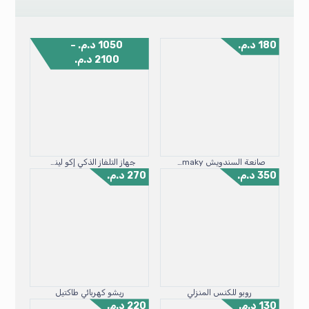
180
د.م.
1050
د.م.
–
2100
د.م.
صانعة السندويش Jamaky
جهاز التلفاز الذكي إكو لينك 32″ و “43
350
د.م.
270
د.م.
روبو للكنس المنزلي
ريشو كهربائي طاكتيل
130
د.م.
220
د.م.