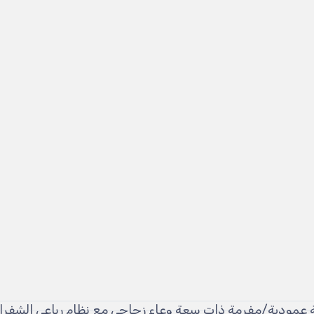
عمودية/مفرمة ذات سعة وعاء زجاجي مع نظام رباعي الشفرات 