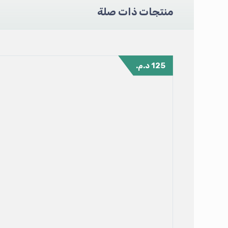
منتجات ذات صلة
125
د.م.