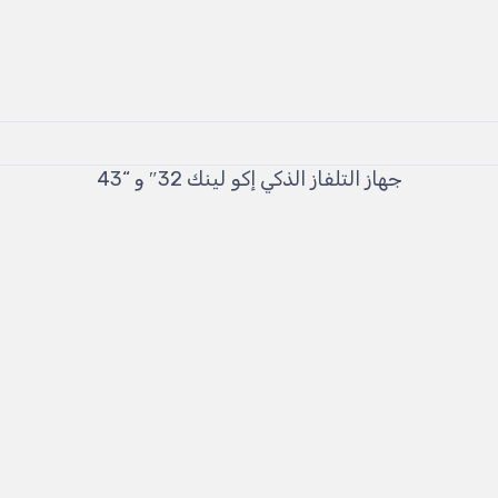
جهاز التلفاز الذكي إكو لينك 32″ و “43