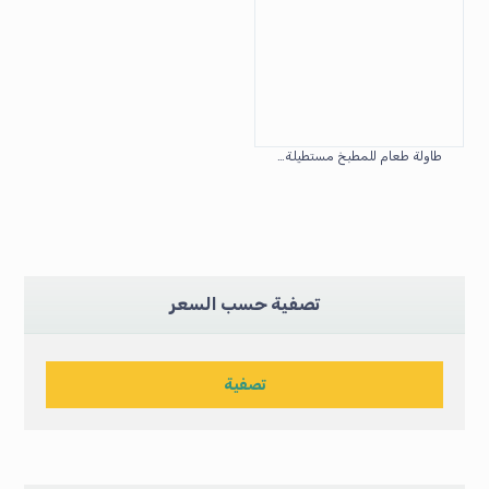
طاولة طعام للمطبخ مستطيلة حديثة من الحجر الملبد بتأثير رخامي مع أرجل معدنية مدببة
تصفية حسب السعر
تصفية