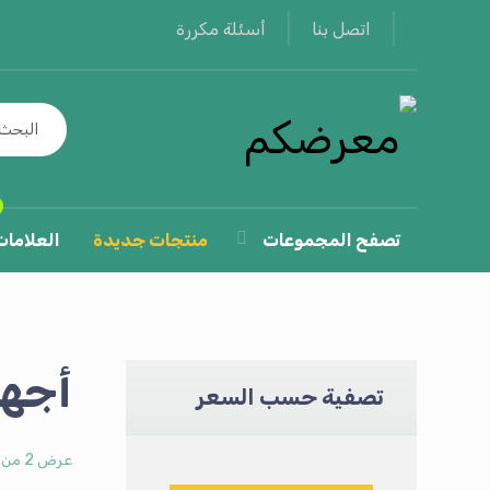
أسئلة مكررة
اتصل بنا
تصفح المجموعات
منتجات جديدة
العلامات
أجهز
تصفية حسب السعر
عرض ⁦2⁩ من كل النتائج