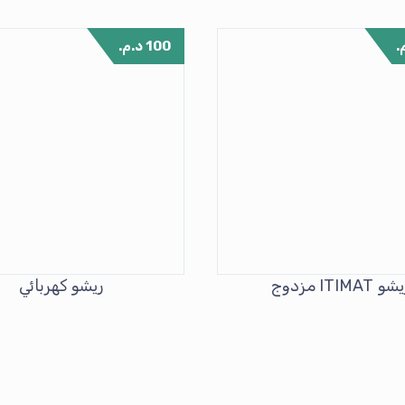
.
100
د.م.
و ITIMAT مزدوج
ريشو كهربائي