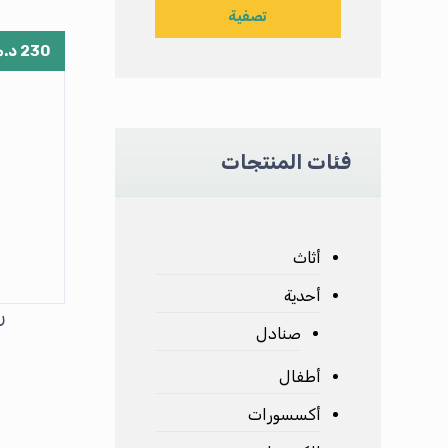
تصفية
230
د.م
فئات المنتجات
أثاث
أحدية
ريش
صنادل
أطفال
أكسسورات