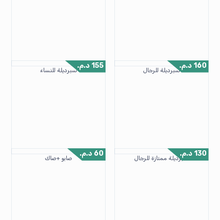
160
د.م.
155
د.م.
سبرديلة للرجال
سبرديلة للنساء
130
د.م.
60
د.م.
سبرديلة ممتازة للرجال
صابو +صاك