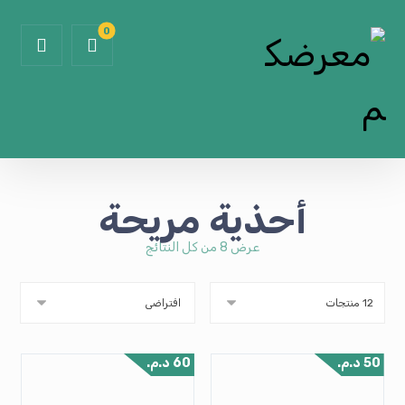
أحذية مريحة
عرض ⁦8⁩ من كل النتائج
50
د.م.
60
د.م.