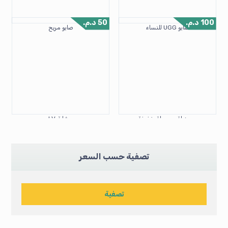
100
د.م.
50
د.م.
صابو UGG للنساء
صابو مريح
صبرديلة صوميلة خفيفة
مشاية LV
تصفية حسب السعر
تصفية