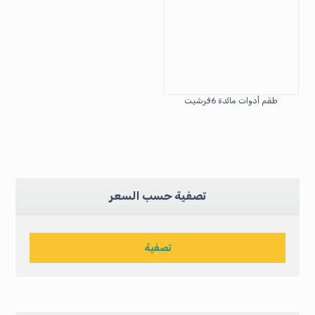
طقم أدوات مائدة 6فرشيت
تصفية حسب السعر
تصفية