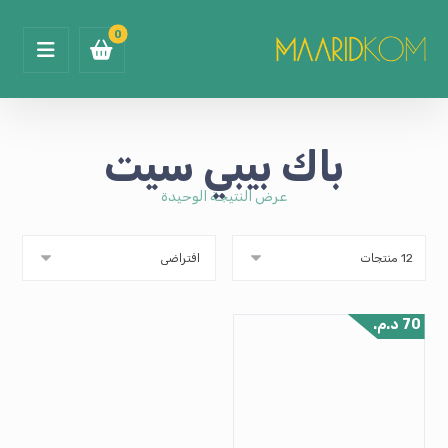
باك بيبي سيت
عرض النتيجة الوحيدة
70
د.م.