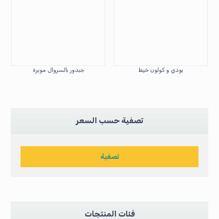
بودي و كولون خيط
جبدور بالسروال موبرة
تصفية حسب السعر
تصفية
فئات المنتجات