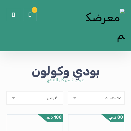
بودي وكولون
عرض ⁦2⁩ من كل النتائج
80
د.م.
100
د.م.