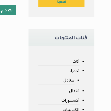
تصفية
25
د.م.
فئات المنتجات
أثاث
أحدية
صنادل
أطفال
أكسسورات
إلكترونيات