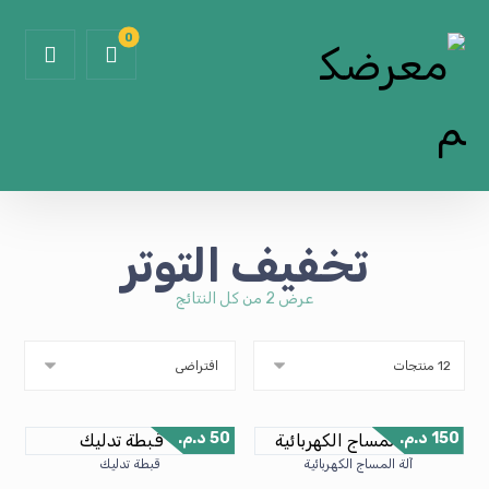
تخفيف التوتر
عرض ⁦2⁩ من كل النتائج
150
د.م.
50
د.م.
آلة المساج الكهربائية
قبطة تدليك