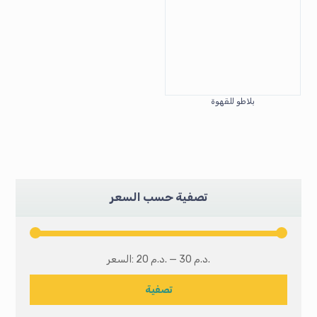
بلاطو للقهوة
تصفية حسب السعر
30 د.م.
—
20 د.م.
السعر:
تصفية