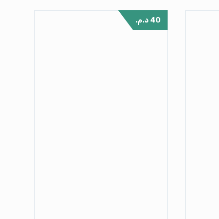
40
د.م.