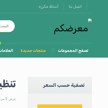
أسئلة مكررة
اتصل بنا
تصفح المجموعات
منتجات جديدة
العلامات
تنظي
تصفية حسب السعر
عرض ⁦5⁩ من كل النتائج