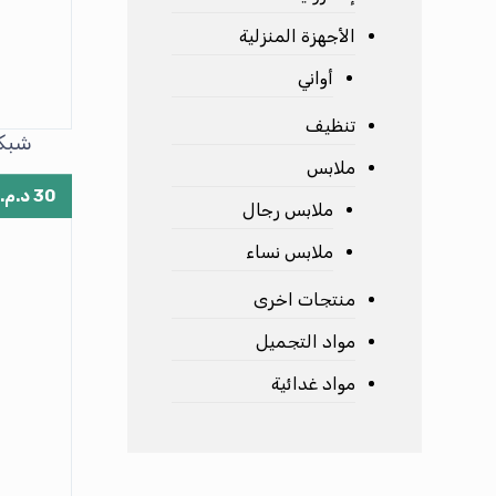
الأجهزة المنزلية
أواني
تنظيف
شبكة
ملابس
30
د.م.
ملابس رجال
ملابس نساء
منتجات اخرى
مواد التجميل
مواد غدائية