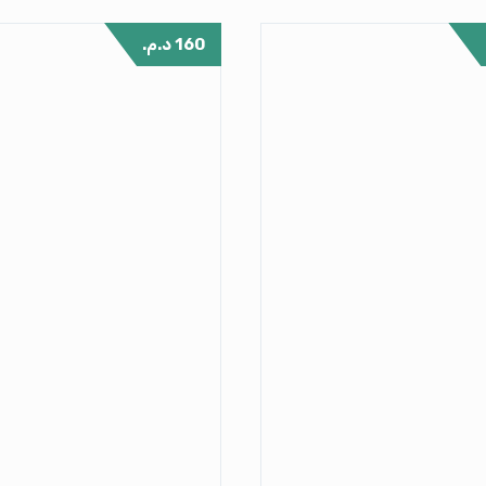
160
د.م.