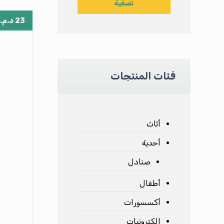
تصفية
23
د.م.
فئات المنتجات
أثاث
أحدية
صنادل
أطفال
أكسسورات
إلكترونيات