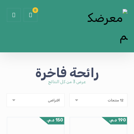
رائحة فاخرة
عرض ⁦3⁩ من كل النتائج
190
د.م.
150
د.م.