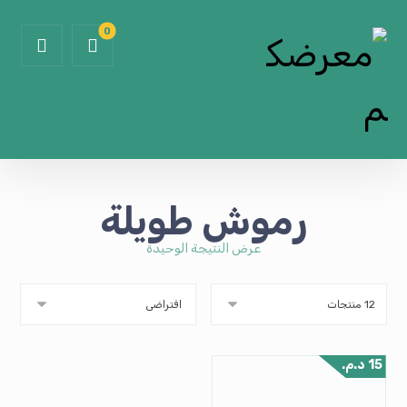
رموش طويلة
عرض النتيجة الوحيدة
15
د.م.