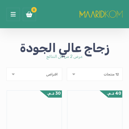
زجاج عالي الجودة
عرض ⁦2⁩ من كل النتائج
40
د.م.
30
د.م.