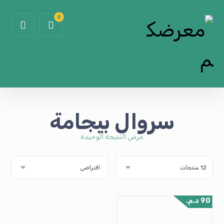
سروال بيجامة
عرض النتيجة الوحيدة
90
د.م.