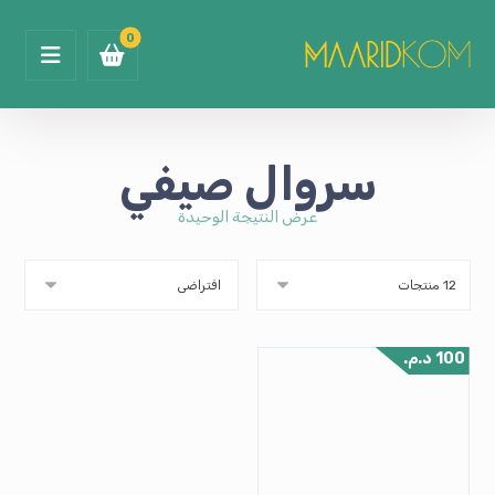
سروال صيفي
عرض النتيجة الوحيدة
100
د.م.