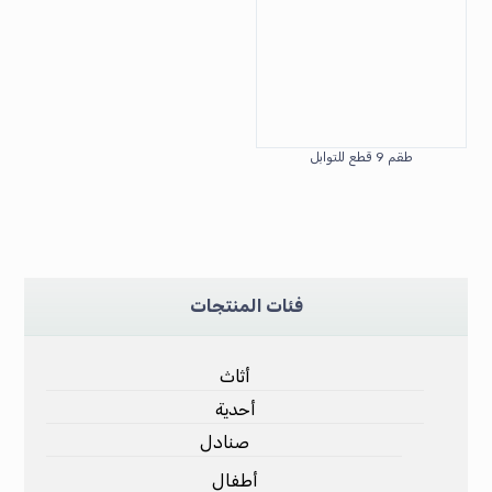
طقم 9 قطع للتوابل
فئات المنتجات
أثاث
أحدية
صنادل
أطفال