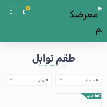
طقم توابل
عرض النتيجة الوحيدة
160
د.م.