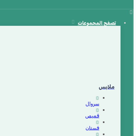
تصفح المجموعات
ملابس
سروال
قميص
فستان