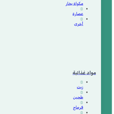
مكواة بخار
عصارة
أخرى
مواد غذائية
زيت
طحين
فرماج