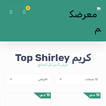
كريم Top Shirley
عرض ⁦2⁩ من كل النتائج
15
د.م.
15
د.م.