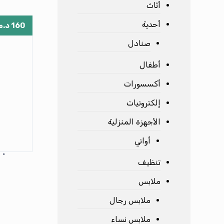
أثاث
أحدية
160
د.م
صنادل
أطفال
أكسسورات
إلكترونيات
الأجهزة المنزلية
أواني
أن
تنظيف
ملابس
ملابس رجال
ملابس نساء