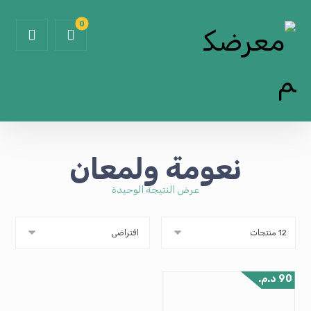
نعومة ولمعان
عرض النتيجة الوحيدة
90
د.م.