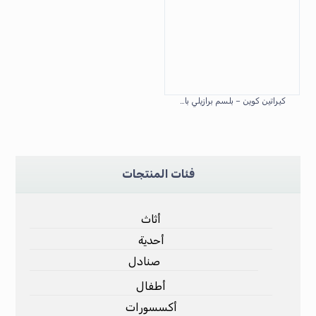
كيراتين كوين – بلسم برازيلي بالبروتين للعناية العميقة
فئات المنتجات
أثاث
أحدية
صنادل
أطفال
أكسسورات