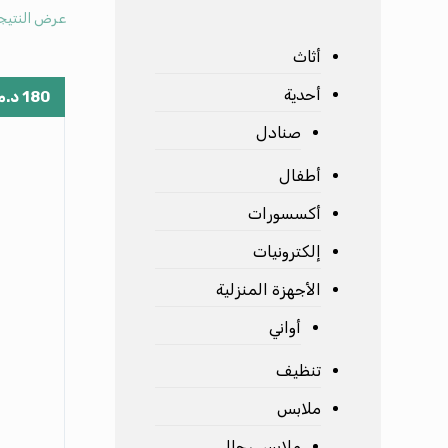
عرض النتيج
أثاث
أحدية
180
د.م
صنادل
أطفال
أكسسورات
إلكترونيات
الأجهزة المنزلية
أواني
تنظيف
ملابس
ملابس رجال