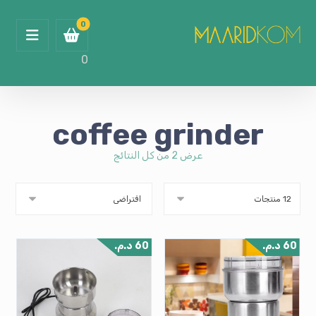
0
coffee grinder
عرض ⁦2⁩ من كل النتائج
60
د.م.
60
د.م.