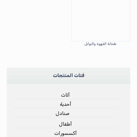
طحانة القهوة والتوابل
فئات المنتجات
أثاث
أحدية
صنادل
أطفال
أكسسورات