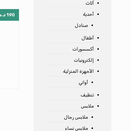
أثاث
أحدية
190
د.م
صنادل
أطفال
أكسسورات
إلكترونيات
الأجهزة المنزلية
أواني
ب
تنظيف
ملابس
ملابس رجال
ملابس نساء