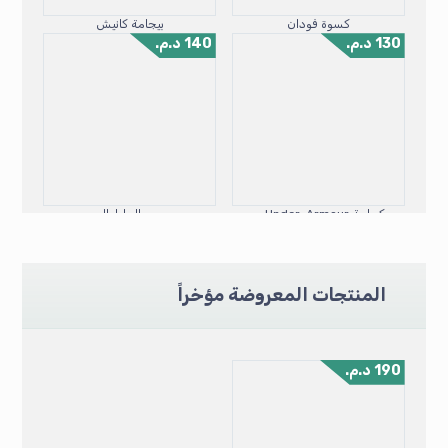
كسوة فودان
بيجامة كانيش
130
د.م.
140
د.م.
كيطمة Under-Armour للأطفال
سروال لطوال
المنتجات المعروضة مؤخراً
190
د.م.