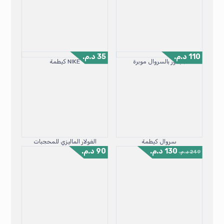
110
د.م.
35
د.م.
جبدور بالسروال موبرة
NIKE كيطمة
سروال كيطمة
الفولار الماليزي للمحجبات
130
د.م.
90
د.م.
249
د.م.