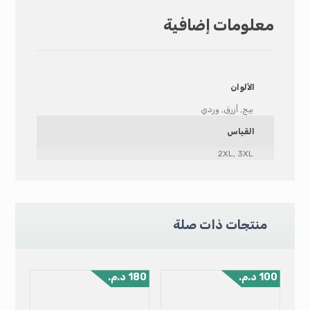
معلومات إضافية
الألوان
بيج, أزرق, وردي
القياس
2XL, 3XL
منتجات ذات صلة
100
د.م.
180
د.م.