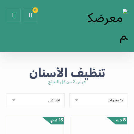
تنظيف الأسنان
عرض ⁦2⁩ من كل النتائج
8
د.م.
13
د.م.